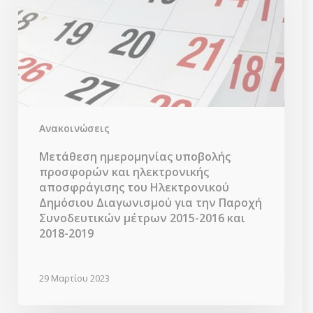
και
ηλεκτρονικής
αποσφράγισης
του
Ηλεκτρονικού
Δημόσιου
Διαγωνισμού
για
την
Ανακοινώσεις
Παροχή
Συνοδευτικών
Μετάθεση ημερομηνίας υποβολής
μέτρων
προσφορών και ηλεκτρονικής
2015-
αποσφράγισης του Ηλεκτρονικού
2016
Δημόσιου Διαγωνισμού για την Παροχή
και
Συνοδευτικών μέτρων 2015-2016 και
2018-
2018-2019
2019
29 Μαρτίου 2023