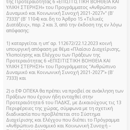
της Προτεραιότητας 6 «ΕΠΙΣΙΤΙΣΤΙΚΗ ΒΟΗΘΕΙΑ ΚΑΙ
ΕΠΙΧΕΙΡΗΣΙΑΚΟΥ
ΥΛΙΚΗ ΣΤΕΡΗΣΗ» του Προγράμματος «Ανθρώπινο
Δυναμικό και Κοινωνική Συνοχή 2021-2027»“ (Β’
7333)” (Β’ 1104) και δη το Άρθρο 15 «Τελικές
ΠΡΟΓΡΑΜΜΑΤΟΣ
Διατάξεις», παρ. 2 και 3, από την έκδοση της εν λόγω
απόφασης:
ΤΕΒΑ ΠΔΜ
1) καταργείται η υπ’ αρ. 112672/22.12.2023 κοινή
υπουργική απόφαση με θέμα «Πλαίσιο Διαχείρισης,
Υλοποίησης και Ελέγχου των Πράξεων της
Προτεραιότητας 6 «ΕΠΙΣΙΤΙΣΤΙΚΗ ΒΟΗΘΕΙΑ ΚΑΙ
12 Σεπτεμβρίου 2023
ΥΛΙΚΗ ΣΤΕΡΗΣΗ» του Προγράμματος “Ανθρώπινο
Δυναμικό και Κοινωνική Συνοχή 2021-2027”» (Β’
7333) και
2) ο ΕΦ ΟΠΕΚΑ θα πρέπει να προβεί σε ανάκληση των
Αρχική
»
Νέα – Ανακοινώσεις
»
ΕΝΗΜΕΡΩΣΗ ΓΙΑ
Πράξεων που έχουν ήδη ενταχθεί στην
ΤΗΝ ΠΟΡΕΙΑ ΔΡΑΣΕΩΝ ΤΟΥ ΕΠΙΧΕΙΡΗΣΙΑΚΟΥ
Προτεραιότητα 6 του ΠΑΔΚΣ, με Δικαιούχους τις 13
ΠΡΟΓΡΑΜΜΑΤΟΣ ΤΕΒΑ ΠΔΜ
Περιφέρειες της χώρας, σύμφωνα με τη σχετική
διαδικασία που προβλέπεται στο Σύστημα
Διαχείρισης και Ελέγχου που διέπει το Πρόγραμμα
«Ανθρώπινο Δυναμικό και Κοινωνική Συνοχή –