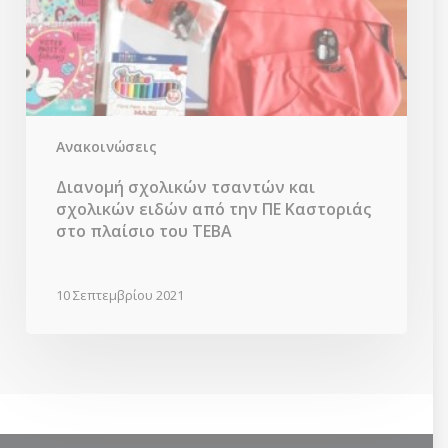
την
ΠΕ
Καστοριάς
στο
πλαίσιο
του
ΤΕΒΑ
Ανακοινώσεις
Διανομή σχολικών τσαντών και
σχολικών ειδών από την ΠΕ Καστοριάς
στο πλαίσιο του ΤΕΒΑ
10 Σεπτεμβρίου 2021