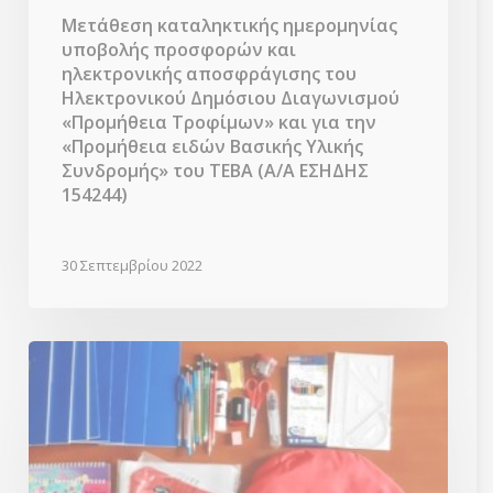
του
Μετάθεση καταληκτικής ημερομηνίας
ΤΕΒΑ
υποβολής προσφορών και
(Α/
ηλεκτρονικής αποσφράγισης του
Α
Ηλεκτρονικού Δημόσιου Διαγωνισμού
ΕΣΗΔΗΣ
«Προμήθεια Τροφίμων» και για την
154244)
«Προμήθεια ειδών Βασικής Υλικής
Συνδρομής» του ΤΕΒΑ (Α/Α ΕΣΗΔΗΣ
154244)
30 Σεπτεμβρίου 2022
Διανομή
σχολικών
τσαντών
και
σχολικών
ειδών
από