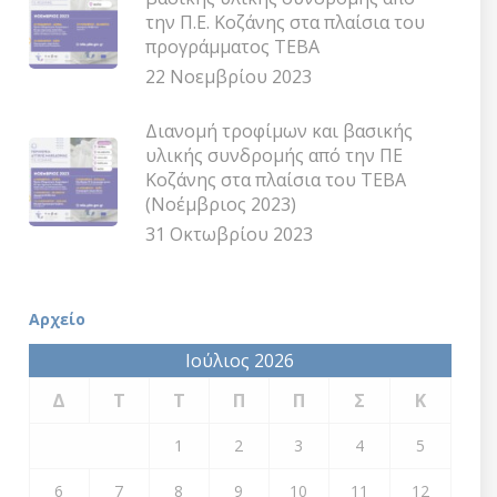
την Π.Ε. Κοζάνης στα πλαίσια του
προγράμματος ΤΕΒΑ
22 Νοεμβρίου 2023
Διανομή τροφίμων και βασικής
υλικής συνδρομής από την ΠΕ
Κοζάνης στα πλαίσια του ΤΕΒΑ
(Νοέμβριος 2023)
31 Οκτωβρίου 2023
Αρχείο
Ιούλιος 2026
Δ
Τ
Τ
Π
Π
Σ
Κ
1
2
3
4
5
6
7
8
9
10
11
12