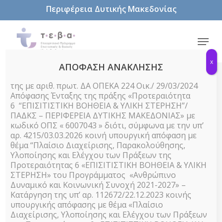
Skip
Περιφέρεια Δυτικής Μακεδονίας
to
main
content
Menu
x
ΑΠΟΦΑΣΗ ΑΝΑΚΛΗΣΗΣ
της με αριθ. πρωτ. ΔΑ ΟΠΕΚΑ 224 Οικ./ 29/03/2024
Απόφασης Ένταξης της πράξης «Προτεραιότητα
6 “ΕΠΙΣΙΤΙΣΤΙΚΗ ΒΟΗΘΕΙΑ & ΥΛΙΚΗ ΣΤΕΡΗΣΗ”/
Ανακοινώσεις
ΠΑΔΚΣ – ΠΕΡΙΦΕΡΕΙΑ ΔΥΤΙΚΗΣ ΜΑΚΕΔΟΝΙΑΣ» με
κωδικό ΟΠΣ « 6007043 » διότι, σύμφωνα με την υπ’
ΕΝΗΜΕΡΩΣΗ
αρ. 4215/03.03.2026 κοινή υπουργική απόφαση με
θέμα “Πλαίσιο Διαχείρισης, Παρακολούθησης,
ΓΙΑ ΤΗΝ
Υλοποίησης και Ελέγχου των Πράξεων της
Προτεραιότητας 6 «ΕΠΙΣΙΤΙΣΤΙΚΗ ΒΟΗΘΕΙΑ & ΥΛΙΚΗ
ΣΤΕΡΗΣΗ» του Προγράμματος «Ανθρώπινο
ΠΟΡΕΙΑ
Δυναμικό και Κοινωνική Συνοχή 2021-2027» –
Κατάργηση της υπ’ αρ. 112672/22.12.2023 κοινής
υπουργικής απόφασης με θέμα «Πλαίσιο
ΔΡΑΣΕΩΝ ΤΟΥ
Διαχείρισης, Υλοποίησης και Ελέγχου των Πράξεων