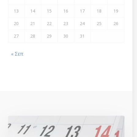
13
14
15
16
17
18
19
20
21
22
23
24
25
26
27
28
29
30
31
« Σεπ
Μετάθεση
ημερομηνίας
υποβολής
προσφορών