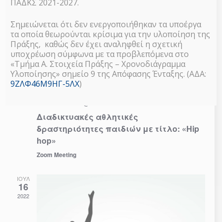
2022
ΠΑΔΚΣ 2021-2027.
Σημειώνεται ότι δεν ενεργοποιήθηκαν τα υποέργα
τα οποία θεωρούνται κρίσιμα για την υλοποίηση της
Πράξης, καθώς δεν έχει αναληφθεί η σχετική
υποχρέωση σύμφωνα με τα προβλεπόμενα στο
«Τμήμα Α. Στοιχεία Πράξης – Χρονοδιάγραμμα
Υλοποίησης» σημείο 9 της Απόφασης Ένταξης. (ΑΔΑ:
9ΖΛΦ46Μ9ΗΓ-5ΛΧ
)
16 Ιουλίου 2022 @ 11:00
-
12:00
Διαδικτυακές αθλητικές
δραστηριότητες παιδιών με τίτλο: «Hip
hop»
Zoom Meeting
ΙΟΎΛ
16
2022