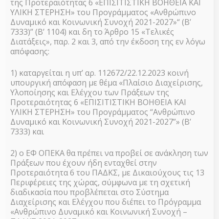
Views
Events
της Προτεραιότητας 6 «ΕΠΙΣΙΤΙΣΤΙΚΗ ΒΟΗΘΕΙΑ ΚΑΙ
ΥΛΙΚΗ ΣΤΕΡΗΣΗ» του Προγράμματος «Ανθρώπινο
Naviga
Δυναμικό και Κοινωνική Συνοχή 2021-2027»“ (Β’
ΙΟΎΛ
16
7333)” (Β’ 1104) και δη το Άρθρο 15 «Τελικές
Διατάξεις», παρ. 2 και 3, από την έκδοση της εν λόγω
2022
απόφασης:
1) καταργείται η υπ’ αρ. 112672/22.12.2023 κοινή
υπουργική απόφαση με θέμα «Πλαίσιο Διαχείρισης,
Υλοποίησης και Ελέγχου των Πράξεων της
Προτεραιότητας 6 «ΕΠΙΣΙΤΙΣΤΙΚΗ ΒΟΗΘΕΙΑ ΚΑΙ
ΥΛΙΚΗ ΣΤΕΡΗΣΗ» του Προγράμματος “Ανθρώπινο
Δυναμικό και Κοινωνική Συνοχή 2021-2027”» (Β’
16 Ιουλίου 2022 @ 12:00
-
13:00
7333) και
Διαδικτυακές αθλητικές
δραστηριότητες παιδιών με τίτλο:
2) ο ΕΦ ΟΠΕΚΑ θα πρέπει να προβεί σε ανάκληση των
Πράξεων που έχουν ήδη ενταχθεί στην
«Funky jazz»
Προτεραιότητα 6 του ΠΑΔΚΣ, με Δικαιούχους τις 13
Zoom Meeting
Περιφέρειες της χώρας, σύμφωνα με τη σχετική
διαδικασία που προβλέπεται στο Σύστημα
Διαχείρισης και Ελέγχου που διέπει το Πρόγραμμα
ΙΟΎΛ
16
«Ανθρώπινο Δυναμικό και Κοινωνική Συνοχή –