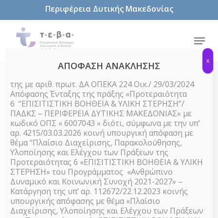
Skip
Περιφέρεια Δυτικής Μακεδονίας
to
main
content
Menu
x
ΑΠΟΦΑΣΗ ΑΝΑΚΛΗΣΗΣ
της με αριθ. πρωτ. ΔΑ ΟΠΕΚΑ 224 Οικ./ 29/03/2024
Απόφασης Ένταξης της πράξης «Προτεραιότητα
Αθλητικές δραστηριότητες
6 “ΕΠΙΣΙΤΙΣΤΙΚΗ ΒΟΗΘΕΙΑ & ΥΛΙΚΗ ΣΤΕΡΗΣΗ”/
ΠΑΔΚΣ – ΠΕΡΙΦΕΡΕΙΑ ΔΥΤΙΚΗΣ ΜΑΚΕΔΟΝΙΑΣ» με
κωδικό ΟΠΣ « 6007043 » διότι, σύμφωνα με την υπ’
αρ. 4215/03.03.2026 κοινή υπουργική απόφαση με
There are no upcoming events.
θέμα “Πλαίσιο Διαχείρισης, Παρακολούθησης,
Υλοποίησης και Ελέγχου των Πράξεων της
Events
24/7/2026
Even
Search
Προτεραιότητας 6 «ΕΠΙΣΙΤΙΣΤΙΚΗ ΒΟΗΘΕΙΑ & ΥΛΙΚΗ
Month
ΣΤΕΡΗΣΗ» του Προγράμματος «Ανθρώπινο
Select
View
Searc
Calendar
Δυναμικό και Κοινωνική Συνοχή 2021-2027» –
date.
Navi
Κατάργηση της υπ’ αρ. 112672/22.12.2023 κοινής
There are no upcoming events.
and
of
υπουργικής απόφασης με θέμα «Πλαίσιο
Διαχείρισης, Υλοποίησης και Ελέγχου των Πράξεων
Latest Past Events