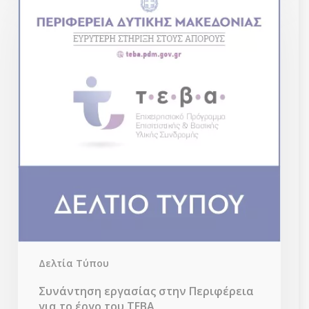
στην
Περιφέρεια
για
το
έργο
του
ΤΕΒΑ
Δελτία Τύπου
Συνάντηση εργασίας στην Περιφέρεια
για το έργο του ΤΕΒΑ