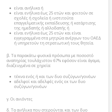
είναι ανήλικα ή
είναι ενήλικα έως 25 ετών και φοιτούν σε
σχολές ή σχολεία ή ινστιτούτα
επαγγελματικής εκπαίδευσης ή κατάρτισης
της ημεδαπής ή αλλοδαπής ή
είναι ενήλικα έως 25 ετών και είναι
εγγεγραμμένα στα μητρώα ανέργων του ΟΑΕΔ
ή υπηρετούν τη στρατιωτική τους θητεία.
β. Τα παρακάτω φυσικά πρόσωπα με ποσοστό
αναπηρίας τουλάχιστον 67% εφόσον είναι άγαμα,
διαζευγμένα σε χηρεία:
τέκνα ενός ή και των δυο συζύγων/γονέων
αδελφοί και αδελφές ενός εκ των δυο
συζύγων/γονέων
γ. Οι ανιόντες
δ. Τα ανήλικα που στερούνται και των δυο