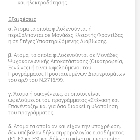
και ηλεκτροδότησης.
Εξαιρέσεις
α.
Άτομα τα οποία φιλοξενούνται ή
περιθάλπονται σε Μονάδες Κλειστής Φροντίδας
ή σε Στέγες Υποστηριζόμενης Διαβίωσης.
β.
Άτομα, τα οποία φιλοξενούνται σε Μονάδες
Ψυχοκοινωνικής Αποκατάστασης (Οικοτροφεία,
Ξενώνες) ή είναι ωφελούμενοι του
Προγράμματος Προστατευμένων Διαμερισμάτων
του αρ.9 του Ν.2716/99.
γ.
Άτομα ή οικογένειες, οι οποίοι είναι
ωφελούμενοι του προγράμματος «Στέγαση και
Επανένταξη» και για όσο διαρκεί η υλοποίηση
του προγράμματος.
δ.
Άτομα τα οποία αν και είχαν την υποχρέωση,
δεν υπέβαλαν δήλωση φορολογίας εισοδήματος
(Ε1, Ε2 καιΕ3) και δήλωση ακίνητης περιουσίας