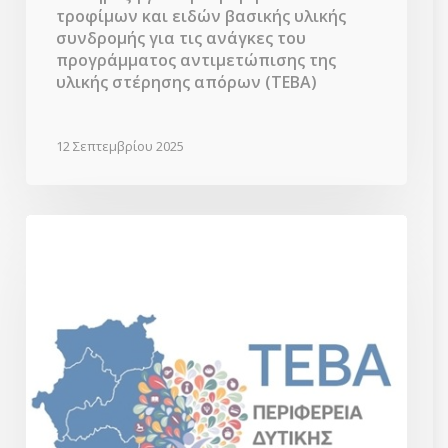
τροφίμων και ειδών βασικής υλικής
συνδρομής για τις ανάγκες του
προγράμματος αντιμετώπισης της
υλικής στέρησης απόρων (ΤΕΒΑ)
12 Σεπτεμβρίου 2025
Διοικητική,
Διαχειριστική
και
Τεχνική
Υποστήριξη
της
Περιφέρειας
Δυτικής
Μακεδονίας
στην
οργάνωση
και