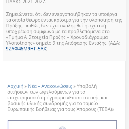
ΠΑΔΚΣ 2021-2027.
Βοήθειας για
Σημειώνεται ότι δεν ενεργοποιήθηκαν τα υποέργα
τους Άπορους
τα οποία θεωρούνται κρίσιμα για την υλοποίηση της
Πράξης, καθώς δεν έχει αναληφθεί η σχετική
υποχρέωση σύμφωνα με τα προβλεπόμενα στο
(ΤΕΒΑ)»
«Τμήμα Α. Στοιχεία Πράξης – Χρονοδιάγραμμα
Υλοποίησης» σημείο 9 της Απόφασης Ένταξης. (ΑΔΑ:
9ΖΛΦ46Μ9ΗΓ-5ΛΧ
)
13 Ιουλίου 2015
Αρχική
»
Νέα – Ανακοινώσεις
»
Υποβολή
αιτήσεων των ωφελούμενων για το
επιχειρησιακό πρόγραμμα «Επισιτιστικής και
βασικής υλικής συνδρομής για το ταμείο
Ευρωπαϊκής Βοήθειας για τους Άπορους (ΤΕΒΑ)»