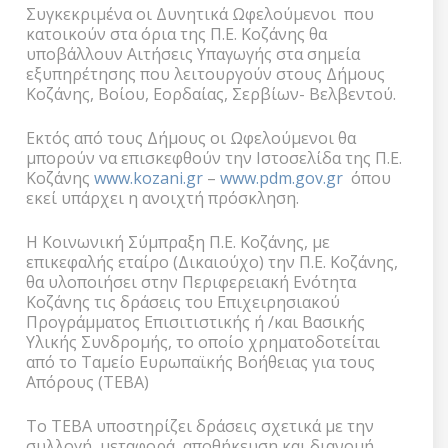
Συγκεκριμένα οι Δυνητικά Ωφελούμενοι που
κατοικούν στα όρια της Π.Ε. Κοζάνης θα
υποβάλλουν Αιτήσεις Υπαγωγής στα σημεία
εξυπηρέτησης που λειτουργούν στους Δήμους
Κοζάνης, Βοίου, Εορδαίας, Σερβίων- Βελβεντού.
Εκτός από τους Δήμους οι Ωφελούμενοι θα
μπορούν να επισκεφθούν την Ιστοσελίδα της Π.Ε.
Κοζάνης
www.kozani.gr
–
www.pdm.gov.gr
όπου
εκεί υπάρχει η ανοιχτή πρόσκληση.
Η Κοινωνική Σύμπραξη Π.Ε. Κοζάνης, με
επικεφαλής εταίρο (Δικαιούχο) την Π.Ε. Κοζάνης,
θα υλοποιήσει στην Περιφερειακή Ενότητα
Κοζάνης τις δράσεις του Επιχειρησιακού
Προγράμματος Επισιτιστικής ή /και Βασικής
Υλικής Συνδρομής, το οποίο χρηματοδοτείται
από το Ταμείο Ευρωπαϊκής Βοήθειας για τους
Απόρους (ΤΕΒΑ)
Το ΤΕΒΑ υποστηρίζει δράσεις σχετικά με την
συλλογή, μεταφορά, αποθήκευση και διανομή