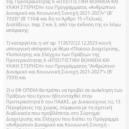
της Προτεραιότητας 6 «ΕΠΙΣΙΤΙΣΤΙΚΗ ΒΟΗΘΕΙΑ ΚΑΙ
επιχειρησιακό
ΥΛΙΚΗ ΣΤΕΡΗΣΗ» του Προγράμματος «Ανθρώπινο
Δυναμικό και Κοινωνική Συνοχή 2021-2027»“ (Β’
7333)” (Β’ 1104) και δη το Άρθρο 15 «Τελικές
πρόγραμμα
Διατάξεις», παρ. 2 και 3, από την έκδοση της εν λόγω
απόφασης:
«Επισιτιστικής
1) καταργείται η υπ’ αρ. 112672/22.12.2023 κοινή
υπουργική απόφαση με θέμα «Πλαίσιο Διαχείρισης,
και βασικής
Υλοποίησης και Ελέγχου των Πράξεων της
Προτεραιότητας 6 «ΕΠΙΣΙΤΙΣΤΙΚΗ ΒΟΗΘΕΙΑ ΚΑΙ
ΥΛΙΚΗ ΣΤΕΡΗΣΗ» του Προγράμματος “Ανθρώπινο
υλικής
Δυναμικό και Κοινωνική Συνοχή 2021-2027”» (Β’
7333) και
συνδρομής για
2) ο ΕΦ ΟΠΕΚΑ θα πρέπει να προβεί σε ανάκληση των
Πράξεων που έχουν ήδη ενταχθεί στην
το ταμείο
Προτεραιότητα 6 του ΠΑΔΚΣ, με Δικαιούχους τις 13
Περιφέρειες της χώρας, σύμφωνα με τη σχετική
διαδικασία που προβλέπεται στο Σύστημα
Ευρωπαϊκής
Διαχείρισης και Ελέγχου που διέπει το Πρόγραμμα
«Ανθρώπινο Δυναμικό και Κοινωνική Συνοχή –