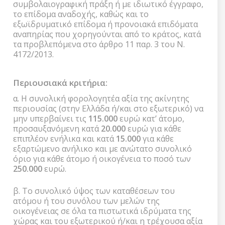
συμβολαιογραφική πράξη ή με ιδιωτικό έγγραφο,
το επίδομα αναδοχής, καθώς και το
εξωϊδρυματικό επίδομα ή προνοιακά επιδόματα
αναπηρίας που χορηγούνται από το κράτος, κατά
τα προβλεπόμενα στο άρθρο 11 παρ. 3 του Ν.
4172/2013.
Περιουσιακά κριτήρια:
α. Η συνολική φορολογητέα αξία της ακίνητης
περιουσίας (στην Ελλάδα ή/και στο εξωτερικό) να
μην υπερβαίνει τις
115.000
ευρώ κατ’ άτομο,
προσαυξανόμενη κατά
20.000
ευρώ για κάθε
επιπλέον ενήλικα και κατά
15.000
για κάθε
εξαρτώμενο ανήλικο και με ανώτατο συνολικό
όριο για κάθε άτομο ή οικογένεια το ποσό των
250.000
ευρώ.
β. Το συνολικό ύψος των καταθέσεων του
ατόμου ή του συνόλου των μελών της
οικογένειας σε όλα τα πιστωτικά ιδρύματα της
χώρας και του εξωτερικού ή/και η τρέχουσα αξία