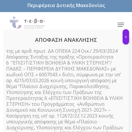
Skip
Περιφέρεια Δυτικής Μακεδονίας
to
main
content
Menu
x
ΑΠΟΦΑΣΗ ΑΝΑΚΛΗΣΗΣ
της με αριθ. πρωτ. ΔΑ ΟΠΕΚΑ 224 Οικ./ 29/03/2024
Απόφασης Ένταξης της πράξης «Προτεραιότητα
6 “ΕΠΙΣΙΤΙΣΤΙΚΗ ΒΟΗΘΕΙΑ & ΥΛΙΚΗ ΣΤΕΡΗΣΗ”/
Δελτία Τύπου
ΠΑΔΚΣ – ΠΕΡΙΦΕΡΕΙΑ ΔΥΤΙΚΗΣ ΜΑΚΕΔΟΝΙΑΣ» με
κωδικό ΟΠΣ « 6007043 » διότι, σύμφωνα με την υπ’
Υποβολή
αρ. 4215/03.03.2026 κοινή υπουργική απόφαση με
θέμα “Πλαίσιο Διαχείρισης, Παρακολούθησης,
αιτήσεων των
Υλοποίησης και Ελέγχου των Πράξεων της
Προτεραιότητας 6 «ΕΠΙΣΙΤΙΣΤΙΚΗ ΒΟΗΘΕΙΑ & ΥΛΙΚΗ
ΣΤΕΡΗΣΗ» του Προγράμματος «Ανθρώπινο
ωφελούμενων
Δυναμικό και Κοινωνική Συνοχή 2021-2027» –
Κατάργηση της υπ’ αρ. 112672/22.12.2023 κοινής
υπουργικής απόφασης με θέμα «Πλαίσιο
για το
Διαχείρισης, Υλοποίησης και Ελέγχου των Πράξεων