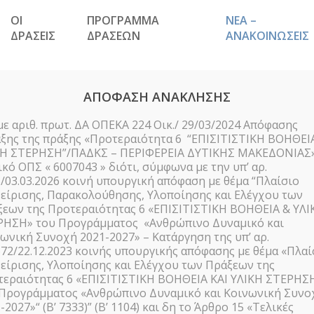
ΟΙ
ΠΡΟΓΡΑΜΜΑ
ΝΕΑ –
ΔΡΑΣΕΙΣ
ΔΡΑΣΕΩΝ
ΑΝΑΚΟΙΝΩΣΕΙΣ
ΑΠΟΦΑΣΗ ΑΝΑΚΛΗΣΗΣ
με αριθ. πρωτ. ΔΑ ΟΠΕΚΑ 224 Οικ./ 29/03/2024 Απόφασης
ξης της πράξης «Προτεραιότητα 6 “ΕΠΙΣΙΤΙΣΤΙΚΗ ΒΟΗΘΕΙ
ΚΗ ΣΤΕΡΗΣΗ”/ΠΑΔΚΣ – ΠΕΡΙΦΕΡΕΙΑ ΔΥΤΙΚΗΣ ΜΑΚΕΔΟΝΙΑΣ»
Media
κό ΟΠΣ « 6007043 » διότι, σύμφωνα με την υπ’ αρ.
/03.03.2026 κοινή υπουργική απόφαση με θέμα “Πλαίσιο
ΤΙΚΗΣ ΜΑΚΕΔΟΝΙΑΣ – ΤΕΒΑ 
είρισης, Παρακολούθησης, Υλοποίησης και Ελέγχου των
εων της Προτεραιότητας 6 «ΕΠΙΣΙΤΙΣΤΙΚΗ ΒΟΗΘΕΙΑ & ΥΛΙ
ΡΗΣΗ» του Προγράμματος «Ανθρώπινο Δυναμικό και
13 Οκτωβρίου 2021
ωνική Συνοχή 2021-2027» – Κατάργηση της υπ’ αρ.
72/22.12.2023 κοινής υπουργικής απόφασης με θέμα «Πλαί
είρισης, Υλοποίησης και Ελέγχου των Πράξεων της
τεραιότητας 6 «ΕΠΙΣΙΤΙΣΤΙΚΗ ΒΟΗΘΕΙΑ ΚΑΙ ΥΛΙΚΗ ΣΤΕΡΗΣ
 Προγράμματος «Ανθρώπινο Δυναμικό και Κοινωνική Συνο
 ΔΥΤΙΚΗΣ ΜΑΚΕΔΟΝΙΑΣ – ΤΕΒΑ AUDIO SPOT_GR
-2027»“ (Β’ 7333)” (Β’ 1104) και δη το Άρθρο 15 «Τελικές