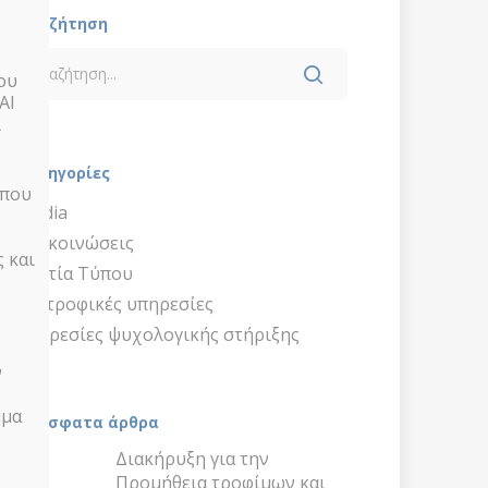
:
Αναζήτηση
ου
ΑΙ
ι
Κατηγορίες
 που
Media
Ανακοινώσεις
 και
Δελτία Τύπου
Διατροφικές υπηρεσίες
Υπηρεσίες ψυχολογικής στήριξης
ν
μμα
Πρόσφατα άρθρα
Διακήρυξη για την
Προμήθεια τροφίμων και