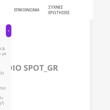
ΣΥΧΝΕΣ
ΕΠΙΚΟΙΝΩΝΙΑ
ΕΡΩΤΗΣΕΙΣ
x
Α &
 με
AUDIO SPOT_GR
ΚΗ
σιο
Η»
χή