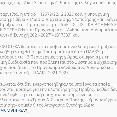
άξεις», παρ. 2 και 3, από την έκδοση της εν λόγω απόφασης
 AUDIO SPOT_GR
αταργείται η υπ’ αρ. 112672/22.12.2023 κοινή υπουργική
αση με θέμα «Πλαίσιο Διαχείρισης, Υλοποίησης και Ελέγχ
Πράξεων της Προτεραιότητας 6 «ΕΠΙΣΙΤΙΣΤΙΚΗ ΒΟΗΘΕΙΑ Κ
ΚΗ ΣΤΕΡΗΣΗ» του Προγράμματος “Ανθρώπινο Δυναμικό κα
ωνική Συνοχή 2021-2027”» (Β’ 7333) και
 ΕΦ ΟΠΕΚΑ θα πρέπει να προβεί σε ανάκληση των Πράξεων
ν ήδη ενταχθεί στην Προτεραιότητα 6 του ΠΑΔΚΣ, με
ιούχους τις 13 Περιφέρειες της χώρας, σύμφωνα με τη
ική διαδικασία που προβλέπεται στο Σύστημα Διαχείρισης
χου που διέπει το Πρόγραμμα «Ανθρώπινο Δυναμικό και
ωνική Συνοχή – ΠΑΔΚΣ 2021-2027.
ιώνεται ότι δεν ενεργοποιήθηκαν τα υποέργα τα οποία
ούνται κρίσιμα για την υλοποίηση της Πράξης, καθώς δε
 αναληφθεί η σχετική υποχρέωση σύμφωνα με τα
λεπόμενα στο «Τμήμα Α. Στοιχεία Πράξης – Χρονοδιάγρα
οίησης» σημείο 9 της Απόφασης Ένταξης. (ΑΔΑ:
Φ46Μ9ΗΓ-5ΛΧ
)