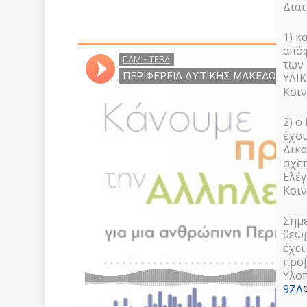
Διατ
ΠΕΡΙΦΕΡΕΙΑ ΔΥΤΙΚΗΣ ΜΑΚΕΔΟΝΙΑΣ – ΤΕΒΑ
1) κ
απόφ
των 
ΥΛΙ
Κοιν
2) ο
έχου
Δικα
σχετ
Ελέγ
Κοιν
Σημε
θεωρ
έχει
προβ
Υλοπ
9ΖΛ