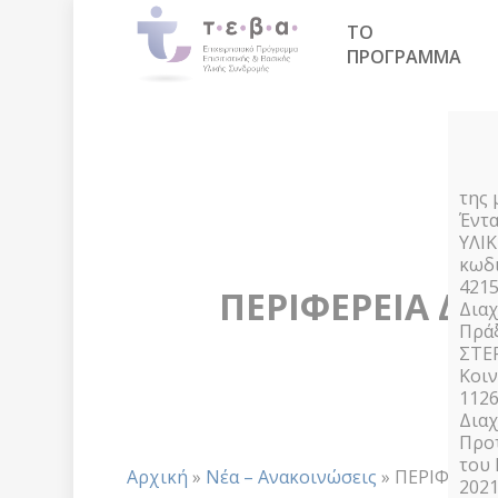
Skip
ΤΟ
to
main
ΠΡΟΓΡΑΜΜΑ
content
της 
Έντα
ΥΛΙ
κωδι
4215
ΠΕΡΙΦΕΡΕΙΑ ΔΥ
Διαχ
Πράξ
ΣΤΕ
Κοιν
1126
Διαχ
Προ
του
Αρχική
»
Νέα – Ανακοινώσεις
»
ΠΕΡΙΦΕΡΕΙΑ
2021