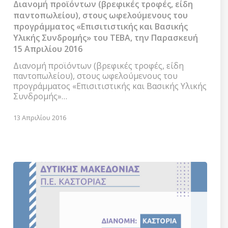
τροφές,
Διανομή προϊόντων (βρεφικές τροφές, είδη
είδη
παντοπωλείου), στους ωφελούμενους του
παντοπωλείου),
προγράμματος «Επισιτιστικής και Βασικής
στους
Υλικής Συνδρομής» του ΤΕΒΑ, την Παρασκευή
ωφελούμενους
15 Απριλίου 2016
του
προγράμματος
Διανομή προϊόντων (βρεφικές τροφές, είδη
«Επισιτιστικής
παντοπωλείου), στους ωφελούμενους του
και
προγράμματος «Επισιτιστικής και Βασικής Υλικής
Βασικής
Συνδρομής»…
Υλικής
Συνδρομής»
13 Απριλίου 2016
του
ΤΕΒΑ,
την
Παρασκευή
15
Απριλίου
2016