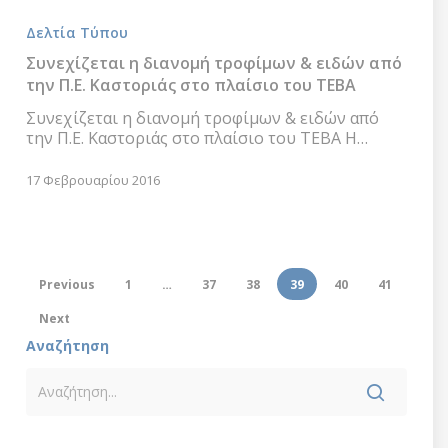
η
Δελτία Τύπου
διανομή
τροφίμων
Συνεχίζεται η διανομή τροφίμων & ειδών από
&
την Π.Ε. Καστοριάς στο πλαίσιο του ΤΕΒΑ
ειδών
από
Συνεχίζεται η διανομή τροφίμων & ειδών από
την
την Π.Ε. Καστοριάς στο πλαίσιο του ΤΕΒΑ Η…
Π.Ε.
Καστοριάς
17 Φεβρουαρίου 2016
στο
πλαίσιο
του
ΤΕΒΑ
Previous
1
…
37
38
39
40
41
Next
Αναζήτηση