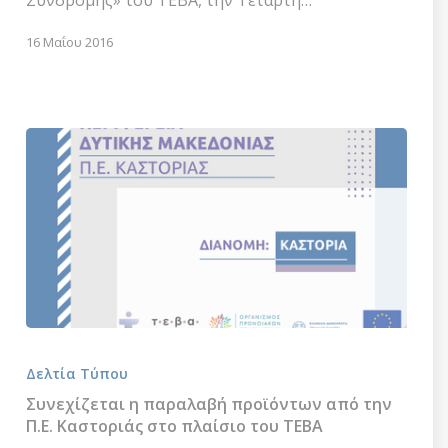
του
ΤΕΒΑ,
16 Μαΐου 2016
την
Τετάρτη
18-
5-
2016
Συνεχίζεται
η
Δελτία Τύπου
παραλαβή
προϊόντων
Συνεχίζεται η παραλαβή προϊόντων από την
από
Π.Ε. Καστοριάς στο πλαίσιο του ΤΕΒΑ
την