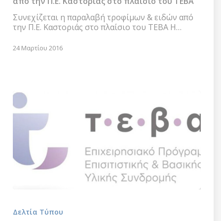
από την Π.Ε. Καστοριάς στο πλαίσιο του ΤΕΒΑ
ειδών
από
Συνεχίζεται η παραλαβή τροφίμων & ειδών από
την
την Π.Ε. Καστοριάς στο πλαίσιο του ΤΕΒΑ Η…
Π.Ε.
Καστοριάς
24 Μαρτίου 2016
στο
πλαίσιο
του
ΤΕΒΑ
Διανομή
προϊόντων
Δελτία Τύπου
από