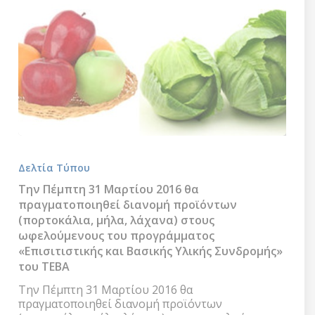
Την
Πέμπτη
Δελτία Τύπου
31
Μαρτίου
Την Πέμπτη 31 Μαρτίου 2016 θα
2016
πραγματοποιηθεί διανομή προϊόντων
θα
(πορτοκάλια, μήλα, λάχανα) στους
πραγματοποιηθεί
ωφελούμενους του προγράμματος
διανομή
«Επισιτιστικής και Βασικής Υλικής Συνδρομής»
προϊόντων
του ΤΕΒΑ
(πορτοκάλια,
μήλα,
Την Πέμπτη 31 Μαρτίου 2016 θα
λάχανα)
πραγματοποιηθεί διανομή προϊόντων
στους