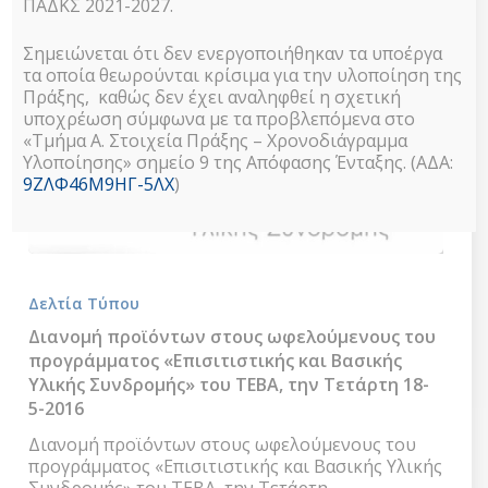
ΠΑΔΚΣ 2021-2027.
Διακήρυξης
12/2016)
Σημειώνεται ότι δεν ενεργοποιήθηκαν τα υποέργα
τα οποία θεωρούνται κρίσιμα για την υλοποίηση της
Πράξης, καθώς δεν έχει αναληφθεί η σχετική
υποχρέωση σύμφωνα με τα προβλεπόμενα στο
«Τμήμα Α. Στοιχεία Πράξης – Χρονοδιάγραμμα
Υλοποίησης» σημείο 9 της Απόφασης Ένταξης. (ΑΔΑ:
9ΖΛΦ46Μ9ΗΓ-5ΛΧ
)
Διανομή
προϊόντων
Δελτία Τύπου
στους
ωφελούμενους
Διανομή προϊόντων στους ωφελούμενους του
του
προγράμματος «Επισιτιστικής και Βασικής
προγράμματος
Υλικής Συνδρομής» του ΤΕΒΑ, την Τετάρτη 18-
«Επισιτιστικής
5-2016
και
Βασικής
Διανομή προϊόντων στους ωφελούμενους του
Υλικής
προγράμματος «Επισιτιστικής και Βασικής Υλικής
Συνδρομής»
Συνδρομής» του ΤΕΒΑ, την Τετάρτη…