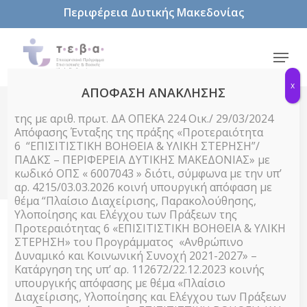
Skip
Περιφέρεια Δυτικής Μακεδονίας
to
main
content
Menu
x
ΑΠΟΦΑΣΗ ΑΝΑΚΛΗΣΗΣ
Νέα -
της με αριθ. πρωτ. ΔΑ ΟΠΕΚΑ 224 Οικ./ 29/03/2024
Απόφασης Ένταξης της πράξης «Προτεραιότητα
Ανακοινώσεις
6 “ΕΠΙΣΙΤΙΣΤΙΚΗ ΒΟΗΘΕΙΑ & ΥΛΙΚΗ ΣΤΕΡΗΣΗ”/
ΠΑΔΚΣ – ΠΕΡΙΦΕΡΕΙΑ ΔΥΤΙΚΗΣ ΜΑΚΕΔΟΝΙΑΣ» με
κωδικό ΟΠΣ « 6007043 » διότι, σύμφωνα με την υπ’
αρ. 4215/03.03.2026 κοινή υπουργική απόφαση με
θέμα “Πλαίσιο Διαχείρισης, Παρακολούθησης,
Υλοποίησης και Ελέγχου των Πράξεων της
Προτεραιότητας 6 «ΕΠΙΣΙΤΙΣΤΙΚΗ ΒΟΗΘΕΙΑ & ΥΛΙΚΗ
ΣΤΕΡΗΣΗ» του Προγράμματος «Ανθρώπινο
Δυναμικό και Κοινωνική Συνοχή 2021-2027» –
Κατάργηση της υπ’ αρ. 112672/22.12.2023 κοινής
υπουργικής απόφασης με θέμα «Πλαίσιο
Διαχείρισης, Υλοποίησης και Ελέγχου των Πράξεων