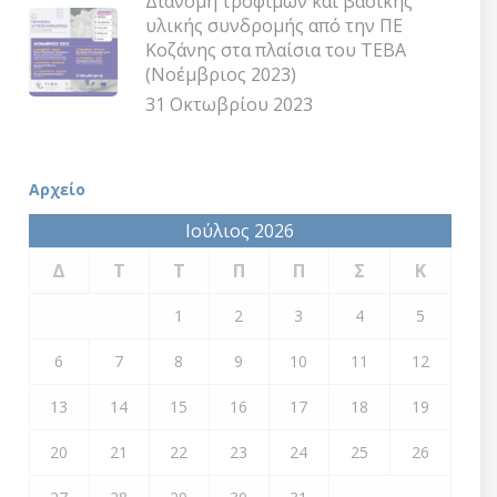
Διανομή τροφίμων και βασικής
υλικής συνδρομής από την ΠΕ
Κοζάνης στα πλαίσια του ΤΕΒΑ
(Νοέμβριος 2023)
31 Οκτωβρίου 2023
Αρχείο
Ιούλιος 2026
Δ
Τ
Τ
Π
Π
Σ
Κ
1
2
3
4
5
6
7
8
9
10
11
12
13
14
15
16
17
18
19
20
21
22
23
24
25
26