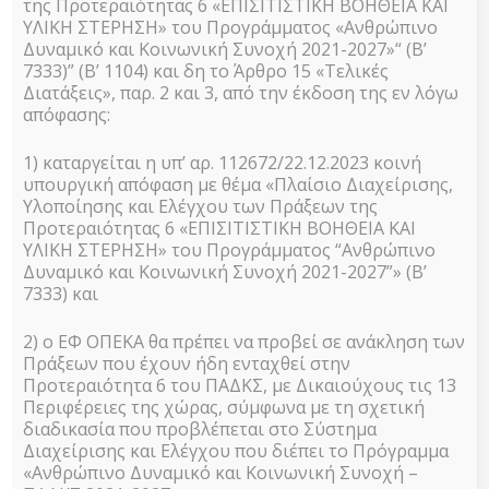
της Προτεραιότητας 6 «ΕΠΙΣΙΤΙΣΤΙΚΗ ΒΟΗΘΕΙΑ ΚΑΙ
ΥΛΙΚΗ ΣΤΕΡΗΣΗ» του Προγράμματος «Ανθρώπινο
Δυναμικό και Κοινωνική Συνοχή 2021-2027»“ (Β’
7333)” (Β’ 1104) και δη το Άρθρο 15 «Τελικές
Διατάξεις», παρ. 2 και 3, από την έκδοση της εν λόγω
απόφασης:
Διακήρυξη
1) καταργείται η υπ’ αρ. 112672/22.12.2023 κοινή
Πρόχειρου
υπουργική απόφαση με θέμα «Πλαίσιο Διαχείρισης,
Δελτία Τύπου
Διαγωνισμού
Υλοποίησης και Ελέγχου των Πράξεων της
για
Προτεραιότητας 6 «ΕΠΙΣΙΤΙΣΤΙΚΗ ΒΟΗΘΕΙΑ ΚΑΙ
Διακήρυξη Πρόχειρου Διαγωνισμού για τον
τον
ΥΛΙΚΗ ΣΤΕΡΗΣΗ» του Προγράμματος “Ανθρώπινο
συντονισμό και προώθηση της
συντονισμό
Δυναμικό και Κοινωνική Συνοχή 2021-2027”» (Β’
αποτελεσματικής υλοποίησης των δράσεων
και
7333) και
του ΤΕΒΑ (Αριθμός Διακήρυξης 12/2016)
προώθηση
της
Διακήρυξη Πρόχειρου Διαγωνισμού για τον
2) ο ΕΦ ΟΠΕΚΑ θα πρέπει να προβεί σε ανάκληση των
αποτελεσματικής
συντονισμό και προώθηση της αποτελεσματικής
Πράξεων που έχουν ήδη ενταχθεί στην
υλοποίησης
υλοποίησης των δράσεων του ΤΕΒΑ…
Προτεραιότητα 6 του ΠΑΔΚΣ, με Δικαιούχους τις 13
των
Περιφέρειες της χώρας, σύμφωνα με τη σχετική
δράσεων
διαδικασία που προβλέπεται στο Σύστημα
2 Ιουνίου 2016
του
Διαχείρισης και Ελέγχου που διέπει το Πρόγραμμα
ΤΕΒΑ
«Ανθρώπινο Δυναμικό και Κοινωνική Συνοχή –
(Αριθμός