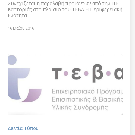
Π.Ε.
Συνεχίζεται η παραλαβή προϊόντων από την Π.Ε.
Καστοριάς
Καστοριάς στο πλαίσιο του ΤΕΒΑ Η Περιφερειακή
στο
Ενότητα …
πλαίσιο
του
16 Μαΐου 2016
ΤΕΒΑ
Διανομή
προϊόντων
Δελτία Τύπου
(βρεφικές