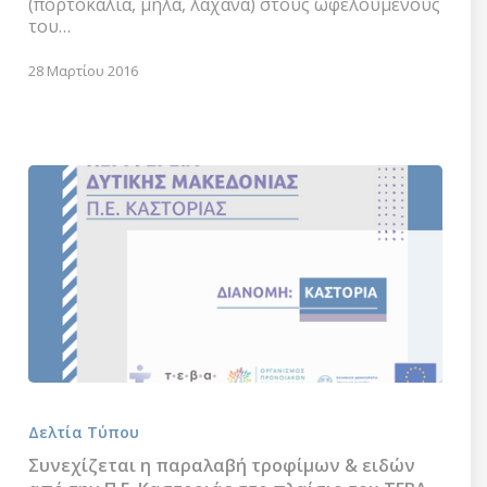
(πορτοκάλια, μήλα, λάχανα) στους ωφελούμενους
ωφελούμενους
του…
του
προγράμματος
28 Μαρτίου 2016
«Επισιτιστικής
και
Βασικής
Υλικής
Συνδρομής»
του
ΤΕΒΑ
Συνεχίζεται
η
Δελτία Τύπου
παραλαβή
τροφίμων
Συνεχίζεται η παραλαβή τροφίμων & ειδών
&