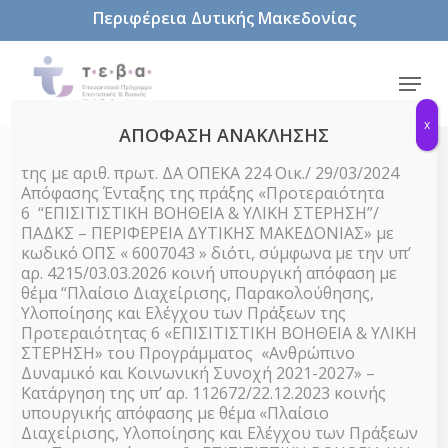
Skip
Περιφέρεια Δυτικής Μακεδονίας
to
main
content
Menu
x
ΑΠΟΦΑΣΗ ΑΝΑΚΛΗΣΗΣ
της με αριθ. πρωτ. ΔΑ ΟΠΕΚΑ 224 Οικ./ 29/03/2024
Απόφασης Ένταξης της πράξης «Προτεραιότητα
Υπηρεσίες Ψυχοκοινωνικής
6 “ΕΠΙΣΙΤΙΣΤΙΚΗ ΒΟΗΘΕΙΑ & ΥΛΙΚΗ ΣΤΕΡΗΣΗ”/
ΠΑΔΚΣ – ΠΕΡΙΦΕΡΕΙΑ ΔΥΤΙΚΗΣ ΜΑΚΕΔΟΝΙΑΣ» με
Στήριξης
κωδικό ΟΠΣ « 6007043 » διότι, σύμφωνα με την υπ’
Events
Υπηρεσίες Ψυχοκοινωνικής Στήριξης
αρ. 4215/03.03.2026 κοινή υπουργική απόφαση με
θέμα “Πλαίσιο Διαχείρισης, Παρακολούθησης,
Events
Υλοποίησης και Ελέγχου των Πράξεων της
Προτεραιότητας 6 «ΕΠΙΣΙΤΙΣΤΙΚΗ ΒΟΗΘΕΙΑ & ΥΛΙΚΗ
There are no upcoming events.
Notice
for
ΣΤΕΡΗΣΗ» του Προγράμματος «Ανθρώπινο
Δυναμικό και Κοινωνική Συνοχή 2021-2027» –
Events
23/7/2026
Even
23
Κατάργηση της υπ’ αρ. 112672/22.12.2023 κοινής
Search
Day
υπουργικής απόφασης με θέμα «Πλαίσιο
Select
View
Searc
Ιουλίου
Διαχείρισης, Υλοποίησης και Ελέγχου των Πράξεων
date.