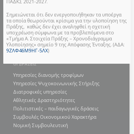
ΠΑΔΚΣ 2021-2027.
Σημειώνεται ότι δεν ενεργοποιήθηκαν τα υποέργα
τα οποία θεωρούνται κρίσιμα για την υλοποίηση της
Πράξης, καθώς δεν έχει αναληφθεί η σχετική
υποχρέωση σύμφωνα με τα προβλεπόμενα στο
Το πρόγραμμα υλοποιείται με τη
«Τμήμα Α. Στοιχεία Πράξης – Χρονοδιάγραμμα
συγχρηματοδότηση της Ελλάδας και της
Υλοποίησης» σημείο 9 της Απόφασης Ένταξης. (ΑΔΑ:
Ευρωπαϊκής Ένωσης.
9ΖΛΦ46Μ9ΗΓ-5ΛΧ
)
ΟΙ ΔΡΑΣΕΙΣ
Υπηρεσίες διανομής τροφίμων
Υπηρεσίες Ψυχοκοινωνικής Στήριξης
Διατροφικές υπηρεσίες
Αθλητικές Δραστηριότητες
Πολιτιστικές – παιδαγωγικές δράσεις
Συμβουλές Οικονομικού Χαρακτήρα
Νομική Συμβουλευτική