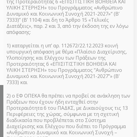
Navi
της Προτεραιότητας 6 «ΕΠΙΣΙΤΙΣΤΙΚΗ ΒΟΗΘΕΙΑ ΚΑΙ
Next Day
Previous Day
and
2026
ΥΛΙΚΗ ΣΤΕΡΗΣΗ» του Προγράμματος «Ανθρώπινο
Δυναμικό και Κοινωνική Συνοχή 2021-2027»“ (Β’
Views
7333)” (Β’ 1104) και δη το Άρθρο 15 «Τελικές
Subscribe to calendar
Διατάξεις», παρ. 2 και 3, από την έκδοση της εν λόγω
Naviga
απόφασης:
1) καταργείται η υπ’ αρ. 112672/22.12.2023 κοινή
υπουργική απόφαση με θέμα «Πλαίσιο Διαχείρισης,
Υλοποίησης και Ελέγχου των Πράξεων της
Προτεραιότητας 6 «ΕΠΙΣΙΤΙΣΤΙΚΗ ΒΟΗΘΕΙΑ ΚΑΙ
ΥΛΙΚΗ ΣΤΕΡΗΣΗ» του Προγράμματος “Ανθρώπινο
Δυναμικό και Κοινωνική Συνοχή 2021-2027”» (Β’
7333) και
2) ο ΕΦ ΟΠΕΚΑ θα πρέπει να προβεί σε ανάκληση των
Πράξεων που έχουν ήδη ενταχθεί στην
ΤΟ ΠΡΟΓΡΑΜΜΑ
Προτεραιότητα 6 του ΠΑΔΚΣ, με Δικαιούχους τις 13
Περιφέρειες της χώρας, σύμφωνα με τη σχετική
Επισιτιστικό Πρόγραμμα ΤΕΒΑ/FEAD
διαδικασία που προβλέπεται στο Σύστημα
Διαχειριστική Αρχή
Διαχείρισης και Ελέγχου που διέπει το Πρόγραμμα
«Ανθρώπινο Δυναμικό και Κοινωνική Συνοχή –
Κοινωνική Σύμπραξη