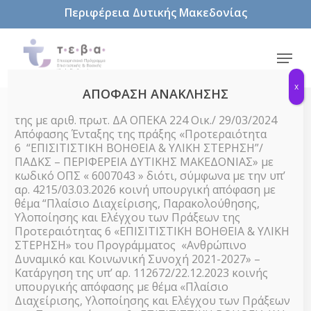
Skip
Περιφέρεια Δυτικής Μακεδονίας
to
main
content
Menu
x
ΑΠΟΦΑΣΗ ΑΝΑΚΛΗΣΗΣ
της με αριθ. πρωτ. ΔΑ ΟΠΕΚΑ 224 Οικ./ 29/03/2024
Απόφασης Ένταξης της πράξης «Προτεραιότητα
Νομική Συμβουλευτική
6 “ΕΠΙΣΙΤΙΣΤΙΚΗ ΒΟΗΘΕΙΑ & ΥΛΙΚΗ ΣΤΕΡΗΣΗ”/
ΠΑΔΚΣ – ΠΕΡΙΦΕΡΕΙΑ ΔΥΤΙΚΗΣ ΜΑΚΕΔΟΝΙΑΣ» με
Events
Νομική Συμβουλευτική
κωδικό ΟΠΣ « 6007043 » διότι, σύμφωνα με την υπ’
αρ. 4215/03.03.2026 κοινή υπουργική απόφαση με
Events
θέμα “Πλαίσιο Διαχείρισης, Παρακολούθησης,
There are no upcoming events.
Notice
Υλοποίησης και Ελέγχου των Πράξεων της
for
Προτεραιότητας 6 «ΕΠΙΣΙΤΙΣΤΙΚΗ ΒΟΗΘΕΙΑ & ΥΛΙΚΗ
ΣΤΕΡΗΣΗ» του Προγράμματος «Ανθρώπινο
Events
23/7/2026
Even
23
Search
Day
Δυναμικό και Κοινωνική Συνοχή 2021-2027» –
Select
View
Κατάργηση της υπ’ αρ. 112672/22.12.2023 κοινής
Searc
Ιουλίου
date.
υπουργικής απόφασης με θέμα «Πλαίσιο
Navi
Next Day
Previous Day
Διαχείρισης, Υλοποίησης και Ελέγχου των Πράξεων
and