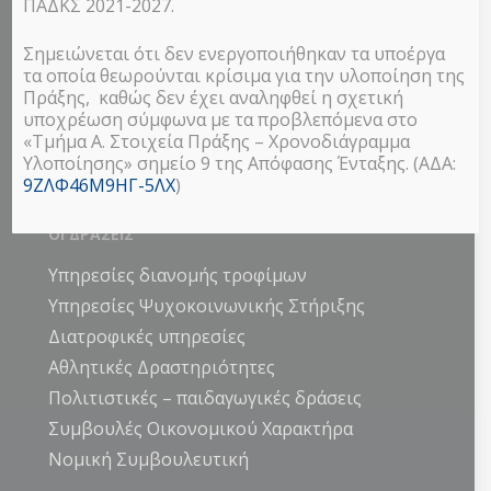
ΠΑΔΚΣ 2021-2027.
Σημειώνεται ότι δεν ενεργοποιήθηκαν τα υποέργα
τα οποία θεωρούνται κρίσιμα για την υλοποίηση της
Πράξης, καθώς δεν έχει αναληφθεί η σχετική
υποχρέωση σύμφωνα με τα προβλεπόμενα στο
Το πρόγραμμα υλοποιείται με τη
«Τμήμα Α. Στοιχεία Πράξης – Χρονοδιάγραμμα
συγχρηματοδότηση της Ελλάδας και της
Υλοποίησης» σημείο 9 της Απόφασης Ένταξης. (ΑΔΑ:
Ευρωπαϊκής Ένωσης.
9ΖΛΦ46Μ9ΗΓ-5ΛΧ
)
ΟΙ ΔΡΑΣΕΙΣ
Υπηρεσίες διανομής τροφίμων
Υπηρεσίες Ψυχοκοινωνικής Στήριξης
Διατροφικές υπηρεσίες
Αθλητικές Δραστηριότητες
Πολιτιστικές – παιδαγωγικές δράσεις
Συμβουλές Οικονομικού Χαρακτήρα
Νομική Συμβουλευτική