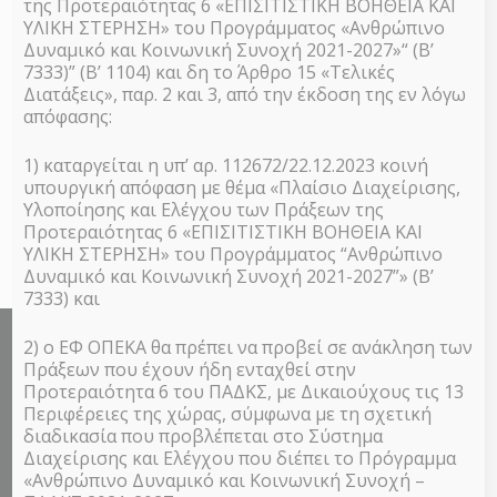
2026
της Προτεραιότητας 6 «ΕΠΙΣΙΤΙΣΤΙΚΗ ΒΟΗΘΕΙΑ ΚΑΙ
ΥΛΙΚΗ ΣΤΕΡΗΣΗ» του Προγράμματος «Ανθρώπινο
Views
Δυναμικό και Κοινωνική Συνοχή 2021-2027»“ (Β’
Subscribe to calendar
7333)” (Β’ 1104) και δη το Άρθρο 15 «Τελικές
Naviga
Διατάξεις», παρ. 2 και 3, από την έκδοση της εν λόγω
απόφασης:
1) καταργείται η υπ’ αρ. 112672/22.12.2023 κοινή
υπουργική απόφαση με θέμα «Πλαίσιο Διαχείρισης,
Υλοποίησης και Ελέγχου των Πράξεων της
Προτεραιότητας 6 «ΕΠΙΣΙΤΙΣΤΙΚΗ ΒΟΗΘΕΙΑ ΚΑΙ
ΥΛΙΚΗ ΣΤΕΡΗΣΗ» του Προγράμματος “Ανθρώπινο
Δυναμικό και Κοινωνική Συνοχή 2021-2027”» (Β’
7333) και
2) ο ΕΦ ΟΠΕΚΑ θα πρέπει να προβεί σε ανάκληση των
Πράξεων που έχουν ήδη ενταχθεί στην
ΤΟ ΠΡΟΓΡΑΜΜΑ
Προτεραιότητα 6 του ΠΑΔΚΣ, με Δικαιούχους τις 13
Περιφέρειες της χώρας, σύμφωνα με τη σχετική
Επισιτιστικό Πρόγραμμα ΤΕΒΑ/FEAD
διαδικασία που προβλέπεται στο Σύστημα
Διαχειριστική Αρχή
Διαχείρισης και Ελέγχου που διέπει το Πρόγραμμα
«Ανθρώπινο Δυναμικό και Κοινωνική Συνοχή –
Κοινωνική Σύμπραξη