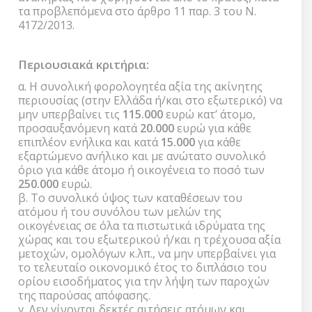
τα προβλεπόμενα στο άρθρο 11 παρ. 3 του Ν.
4172/2013.
Περιουσιακά κριτήρια:
α. Η συνολική φορολογητέα αξία της ακίνητης
περιουσίας (στην Ελλάδα ή/και στο εξωτερικό) να
μην υπερβαίνει τις
115.000
ευρώ κατ’ άτομο,
προσαυξανόμενη κατά
20.000
ευρώ για κάθε
επιπλέον ενήλικα και κατά
15.000
για κάθε
εξαρτώμενο ανήλικο και με ανώτατο συνολικό
όριο για κάθε άτομο ή οικογένεια το ποσό των
250.000
ευρώ.
β. Το συνολικό ύψος των καταθέσεων του
ατόμου ή του συνόλου των μελών της
οικογένειας σε όλα τα πιστωτικά ιδρύματα της
χώρας και του εξωτερικού ή/και η τρέχουσα αξία
μετοχών, ομολόγων κ.λπ., να μην υπερβαίνει για
το τελευταίο οικονομικό έτος το διπλάσιο του
ορίου εισοδήματος για την λήψη των παροχών
της παρούσας απόφασης.
γ. Δεν γίνονται δεκτές αιτήσεις ατόμων και