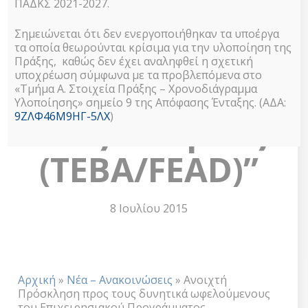
ΠΑΔΚΣ 2021-2027.
το Ταμείο
Σημειώνεται ότι δεν ενεργοποιήθηκαν τα υποέργα
Ευρωπαϊκής
τα οποία θεωρούνται κρίσιμα για την υλοποίηση της
Πράξης, καθώς δεν έχει αναληφθεί η σχετική
υποχρέωση σύμφωνα με τα προβλεπόμενα στο
Βοήθειας για
«Τμήμα Α. Στοιχεία Πράξης – Χρονοδιάγραμμα
Υλοποίησης» σημείο 9 της Απόφασης Ένταξης. (ΑΔΑ:
9ΖΛΦ46Μ9ΗΓ-5ΛΧ
)
τους Άπορους
(ΤΕΒΑ/FEAD)”
8 Ιουλίου 2015
Αρχική
»
Νέα – Ανακοινώσεις
»
Ανοιχτή
Πρόσκληση προς τους δυνητικά ωφελούμενους
του Επιχειρησιακού Προγράμματος