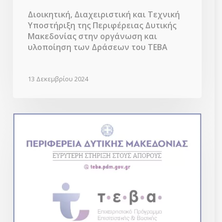
Διοικητική, Διαχειριστική και Τεχνική
Υποστήριξη της Περιφέρειας Δυτικής
Μακεδονίας στην οργάνωση και
υλοποίηση των Δράσεων του ΤΕΒΑ
13 Δεκεμβρίου 2024
Συνάντηση
εργασίας
στην
Περιφέρεια
για
το
έργο
του
ΤΕΒΑ