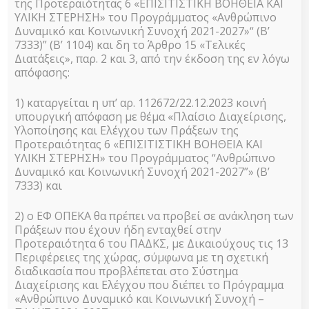
της Προτεραιότητας 6 «ΕΠΙΣΙΤΙΣΤΙΚΗ ΒΟΗΘΕΙΑ ΚΑΙ
ωφελούμενους
ΥΛΙΚΗ ΣΤΕΡΗΣΗ» του Προγράμματος «Ανθρώπινο
Δυναμικό και Κοινωνική Συνοχή 2021-2027»“ (Β’
7333)” (Β’ 1104) και δη το Άρθρο 15 «Τελικές
του
Διατάξεις», παρ. 2 και 3, από την έκδοση της εν λόγω
απόφασης:
Επιχειρησιακού
1) καταργείται η υπ’ αρ. 112672/22.12.2023 κοινή
υπουργική απόφαση με θέμα «Πλαίσιο Διαχείρισης,
Προγράμματος
Υλοποίησης και Ελέγχου των Πράξεων της
Προτεραιότητας 6 «ΕΠΙΣΙΤΙΣΤΙΚΗ ΒΟΗΘΕΙΑ ΚΑΙ
ΥΛΙΚΗ ΣΤΕΡΗΣΗ» του Προγράμματος “Ανθρώπινο
“Επισιτιστικής
Δυναμικό και Κοινωνική Συνοχή 2021-2027”» (Β’
7333) και
και βασικής
2) ο ΕΦ ΟΠΕΚΑ θα πρέπει να προβεί σε ανάκληση των
Πράξεων που έχουν ήδη ενταχθεί στην
υλικής
Προτεραιότητα 6 του ΠΑΔΚΣ, με Δικαιούχους τις 13
Περιφέρειες της χώρας, σύμφωνα με τη σχετική
διαδικασία που προβλέπεται στο Σύστημα
συνδρομής για
Διαχείρισης και Ελέγχου που διέπει το Πρόγραμμα
«Ανθρώπινο Δυναμικό και Κοινωνική Συνοχή –