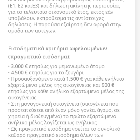
(Ε1, Ε2 καιΕ3) και δήλωση ακίνητης περιουσίας
για το τελευταίο οικονομικό έτος, εκτός εάν
υποβάλουν εκπρόθεσμα τις αντίστοιχες
δηλώσεις. Η παρούσα εξαίρεση δεν αφορά στην
ομάδα των αστέγων.
Εισοδηματικά κριτήρια ωφελουμένων
(πραγματικό εισόδημα):
•
3.000 €
ετησίως για μεμονωμένο άτομο
•
4.500 €
ετησίως για το ζευγάρι
• Προσαυξανόμενο κατά
1.500 €
για κάθε ενήλικο
εξαρτώμενο μέλος της οικογένειας και
900 €
ετησίως για κάθε ανήλικο εξαρτώμενο μέλος της
οικογένειας.
• Στη μονογονεϊκή οικογένεια (οικογένεια που
προστατεύεται από έναν μόνο γονέα, άγαμο, σε
χηρεία ή διαξευγμένο) το πρώτο εξαρτώμενο
ανήλικο μέλος λογίζεται ως ενήλικας
• Ως πραγματικό εισόδημα νοείται το συνολικό
καθαρό πραγματικό εισόδημα όλων των