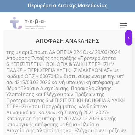
Skip
Περιφέρεια Δυτικής Μακεδονίας
to
main
content
Menu
x
ΑΠΟΦΑΣΗ ΑΝΑΚΛΗΣΗΣ
της με αριθ. πρωτ. ΔΑ ΟΠΕΚΑ 224 Οικ./ 29/03/2024
Απόφασης Ένταξης της πράξης «Προτεραιότητα
6 “ΕΠΙΣΙΤΙΣΤΙΚΗ ΒΟΗΘΕΙΑ & ΥΛΙΚΗ ΣΤΕΡΗΣΗ”/
Δελτία Τύπου
ΠΑΔΚΣ – ΠΕΡΙΦΕΡΕΙΑ ΔΥΤΙΚΗΣ ΜΑΚΕΔΟΝΙΑΣ» με
κωδικό ΟΠΣ « 6007043 » διότι, σύμφωνα με την υπ’
Ανοιχτή
αρ. 4215/03.03.2026 κοινή υπουργική απόφαση με
θέμα “Πλαίσιο Διαχείρισης, Παρακολούθησης,
Πρόσκληση
Υλοποίησης και Ελέγχου των Πράξεων της
Προτεραιότητας 6 «ΕΠΙΣΙΤΙΣΤΙΚΗ ΒΟΗΘΕΙΑ & ΥΛΙΚΗ
ΣΤΕΡΗΣΗ» του Προγράμματος «Ανθρώπινο
προς τους
Δυναμικό και Κοινωνική Συνοχή 2021-2027» –
Κατάργηση της υπ’ αρ. 112672/22.12.2023 κοινής
υπουργικής απόφασης με θέμα «Πλαίσιο
δυνητικά
Διαχείρισης, Υλοποίησης και Ελέγχου των Πράξεων