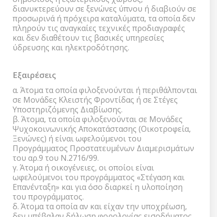
διανυκτερεύουν σε ξενώνες ύπνου ή διαβιούν σε
προσωρινά ή πρόχειρα καταλύματα, τα οποία δεν
πληρούν τις αναγκαίες τεχνικές προδιαγραφές
και δεν διαθέτουν τις βασικές υπηρεσίες
ύδρευσης και ηλεκτροδότησης.
Εξαιρέσεις
α. Άτομα τα οποία φιλοξενούνται ή περιθάλπονται
σε Μονάδες Κλειστής Φροντίδας ή σε Στέγες
Υποστηριζόμενης Διαβίωσης.
β. Άτομα, τα οποία φιλοξενούνται σε Μονάδες
Ψυχοκοινωνικής Αποκατάστασης (Οικοτροφεία,
Ξενώνες) ή είναι ωφελούμενοι του
Προγράμματος Προστατευμένων Διαμερισμάτων
του αρ.9 του Ν.2716/99.
γ. Άτομα ή οικογένειες, οι οποίοι είναι
ωφελούμενοι του προγράμματος «Στέγαση και
Επανένταξη» και για όσο διαρκεί η υλοποίηση
του προγράμματος.
δ. Άτομα τα οποία αν και είχαν την υποχρέωση,
δεν υπέβαλαν δήλωση φορολογίας εισοδήματος