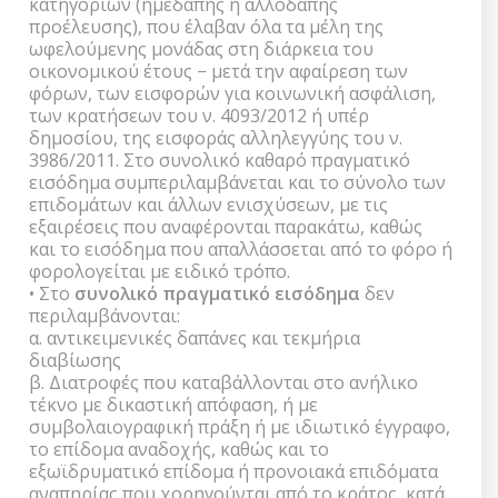
κατηγοριών (ημεδαπής ή αλλοδαπής
προέλευσης), που έλαβαν όλα τα μέλη της
ωφελούμενης μονάδας στη διάρκεια του
οικονομικού έτους − μετά την αφαίρεση των
φόρων, των εισφορών για κοινωνική ασφάλιση,
των κρατήσεων του ν. 4093/2012 ή υπέρ
δημοσίου, της εισφοράς αλληλεγγύης του ν.
3986/2011. Στο συνολικό καθαρό πραγματικό
εισόδημα συμπεριλαμβάνεται και το σύνολο των
επιδομάτων και άλλων ενισχύσεων, με τις
εξαιρέσεις που αναφέρονται παρακάτω, καθώς
και το εισόδημα που απαλλάσσεται από το φόρο ή
φορολογείται με ειδικό τρόπο.
• Στο
συνολικό πραγματικό εισόδημα
δεν
περιλαμβάνονται:
α. αντικειμενικές δαπάνες και τεκμήρια
διαβίωσης
β. Διατροφές που καταβάλλονται στο ανήλικο
τέκνο με δικαστική απόφαση, ή με
συμβολαιογραφική πράξη ή με ιδιωτικό έγγραφο,
το επίδομα αναδοχής, καθώς και το
εξωϊδρυματικό επίδομα ή προνοιακά επιδόματα
αναπηρίας που χορηγούνται από το κράτος, κατά