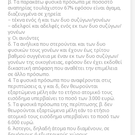
β. Τα παρακάτω φυσικά πρόσωπα με ποσοστό
αναπηρίας τουλάχιστον 67% εφόσον είναι άγαμα,
διαζευγμένα σε χηρεία:
− τέκνα ενός ή και των δυο συζύγων/γονέων
− αδελφοί και αδελφές ενός εκ των δυο συζύγων/
γονέων
γ. Οι ανιόντες
δ. Τα ανήλικα που στερούνται και των δυο
φυσικών τους γονέων και έχουν έως τρίτου
βαθμού συγγένεια με έναν εκ των δυο συζύγων/
γονέων της οικογένειας, εφόσον δεν έχει εκδοθεί
δικαστική απόφαση που αναθέτει την επιμέλεια
σε άλλο πρόσωπο.
4. Τα φυσικά πρόσωπα που αναφέρονται στις
περιπτώσεις α, γ και δ, δεν θεωρούνται
εξαρτώμενα μέλη εάν το ετήσιο ατομικό τους
εισόδημα υπερβαίνει το ποσό των 3.000 ευρώ.
5. Τα φυσικά πρόσωπα της περίπτωσης β. δεν
θεωρούνται εξαρτώμενα μέλη εάν το ετήσιο
ατομικό τους εισόδημα υπερβαίνει το ποσό των
6.000 ευρώ.
6. Άστεγοι, δηλαδή άτομα που διαμένουν, σε
δημόσιους ή εξωτερικούς χώρους,