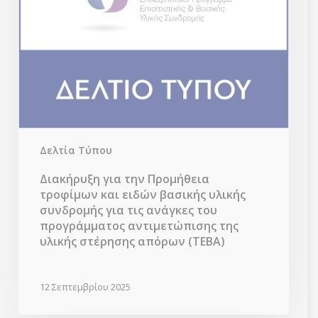
για
τις
ανάγκες
του
προγράμματος
αντιμετώπισης
της
υλικής
στέρησης
απόρων
(ΤΕΒΑ)
Δελτία Τύπου
Διακήρυξη για την Προμήθεια
τροφίμων και ειδών βασικής υλικής
συνδρομής για τις ανάγκες του
προγράμματος αντιμετώπισης της
υλικής στέρησης απόρων (ΤΕΒΑ)
12 Σεπτεμβρίου 2025