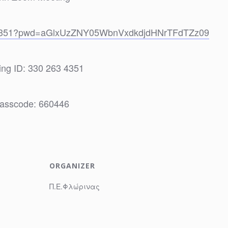
634351?pwd=aGlxUzZNY05WbnVxdkdjdHNrTFdTZz09
ing ID: 330 263 4351
asscode: 660446
ORGANIZER
Π.Ε.Φλώρινας