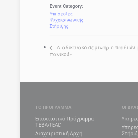
Event Category:
Υπηρεσίες
Ψυχοκοινωνικής
Στήριξης
Διαδικτυακό σεμινάριο παιδιών μ
πανικού»
ΤΟ ΠΡΟΓΡΑΜΜΑ
ΟΙ ΔΡΑ
Επισιτιστικό Πρόγραμμα
Υπηρεσ
ΤΕΒΑ/FEAD
Υπηρε
Διαχειριστική Αρχή
Στήριξ