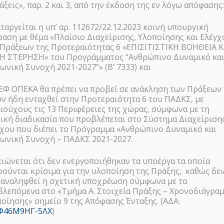
α (μέρος Β)»
άξεις», παρ. 2 και 3, από την έκδοση της εν λόγω απόφασης
αταργείται η υπ’ αρ. 112672/22.12.2023 κοινή υπουργική
αση με θέμα «Πλαίσιο Διαχείρισης, Υλοποίησης και Ελέγχ
Πράξεων της Προτεραιότητας 6 «ΕΠΙΣΙΤΙΣΤΙΚΗ ΒΟΗΘΕΙΑ Κ
ΚΗ ΣΤΕΡΗΣΗ» του Προγράμματος “Ανθρώπινο Δυναμικό κα
ωνική Συνοχή 2021-2027”» (Β’ 7333) και
 ΕΦ ΟΠΕΚΑ θα πρέπει να προβεί σε ανάκληση των Πράξεων
ν ήδη ενταχθεί στην Προτεραιότητα 6 του ΠΑΔΚΣ, με
ιούχους τις 13 Περιφέρειες της χώρας, σύμφωνα με τη
ική διαδικασία που προβλέπεται στο Σύστημα Διαχείρισης
χου που διέπει το Πρόγραμμα «Ανθρώπινο Δυναμικό και
ωνική Συνοχή – ΠΑΔΚΣ 2021-2027.
ιώνεται ότι δεν ενεργοποιήθηκαν τα υποέργα τα οποία
ούνται κρίσιμα για την υλοποίηση της Πράξης, καθώς δε
 αναληφθεί η σχετική υποχρέωση σύμφωνα με τα
λεπόμενα στο «Τμήμα Α. Στοιχεία Πράξης – Χρονοδιάγρα
οίησης» σημείο 9 της Απόφασης Ένταξης. (ΑΔΑ:
Φ46Μ9ΗΓ-5ΛΧ
)