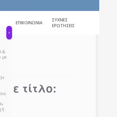
ΣΥΧΝΕΣ
ΕΠΙΚΟΙΝΩΝΙΑ
ΕΡΩΤΗΣΕΙΣ
x
Α &
 με
ΚΗ
 με τίτλο:
σιο
ή
Η»
χή