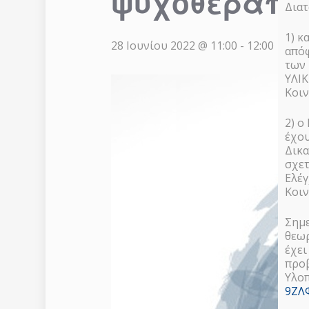
ψυχοθεραπεί
Διατ
1) κ
28 Ιουνίου 2022 @ 11:00
-
12:00
απόφ
των 
ΥΛΙ
Κοιν
2) ο
έχου
Δικα
σχετ
Ελέγ
Κοιν
Σημε
θεωρ
έχει
προβ
Υλοπ
9ΖΛ