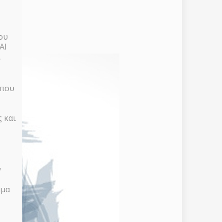
:
ου
ΑΙ
ι
 που
 και
ν
μμα