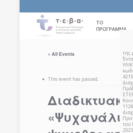
Skip
to
main
content
ΤΟ
ΠΡΟΓΡΑΜΜΑ
της 
« All Events
Έντα
ΥΛΙ
κωδι
4215
This event has passed.
Διαχ
Πράξ
Διαδικτυακό 
ΣΤΕ
Κοιν
1126
«Ψυχανάλυσ
Διαχ
Προτ
του
2021