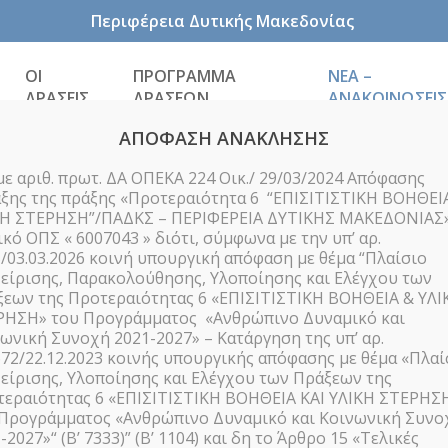
Περιφέρεια Δυτικής Μακεδονίας
ΟΙ
ΠΡΟΓΡΑΜΜΑ
ΝΕΑ –
ΔΡΑΣΕΙΣ
ΔΡΑΣΕΩΝ
ΑΝΑΚΟΙΝΩΣΕΙΣ
ΑΠΟΦΑΣΗ ΑΝΑΚΛΗΣΗΣ
με αριθ. πρωτ. ΔΑ ΟΠΕΚΑ 224 Οικ./ 29/03/2024 Απόφασης
ξης της πράξης «Προτεραιότητα 6 “ΕΠΙΣΙΤΙΣΤΙΚΗ ΒΟΗΘΕΙ
ΚΗ ΣΤΕΡΗΣΗ”/ΠΑΔΚΣ – ΠΕΡΙΦΕΡΕΙΑ ΔΥΤΙΚΗΣ ΜΑΚΕΔΟΝΙΑΣ»
κό ΟΠΣ « 6007043 » διότι, σύμφωνα με την υπ’ αρ.
/03.03.2026 κοινή υπουργική απόφαση με θέμα “Πλαίσιο
είρισης, Παρακολούθησης, Υλοποίησης και Ελέγχου των
εων της Προτεραιότητας 6 «ΕΠΙΣΙΤΙΣΤΙΚΗ ΒΟΗΘΕΙΑ & ΥΛΙ
σεμινάριο ενηλίκων
ΡΗΣΗ» του Προγράμματος «Ανθρώπινο Δυναμικό και
ωνική Συνοχή 2021-2027» – Κατάργηση της υπ’ αρ.
72/22.12.2023 κοινής υπουργικής απόφασης με θέμα «Πλαί
η και ψυχαναλυτικ
είρισης, Υλοποίησης και Ελέγχου των Πράξεων της
εραιότητας 6 «ΕΠΙΣΙΤΙΣΤΙΚΗ ΒΟΗΘΕΙΑ ΚΑΙ ΥΛΙΚΗ ΣΤΕΡΗΣ
 Προγράμματος «Ανθρώπινο Δυναμικό και Κοινωνική Συνο
-2027»“ (Β’ 7333)” (Β’ 1104) και δη το Άρθρο 15 «Τελικές