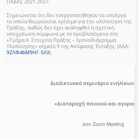
ΠΑΔΚΣ 2021-2027.
Σημειώνεται ότι δεν ενεργοποιήθηκαν τα υποέργα
τα οποία θεωρούνται κρίσιμα για την υλοποίηση της
Πράξης, καθώς δεν έχει αναληφθεί η σχετική
υποχρέωση σύμφωνα με τα προβλεπόμενα στο
«Τμήμα Α. Στοιχεία Πράξης – Χρονοδιάγραμμα
Τρίτη
12
Ιουλίου 2022 στις 11:
Υλοποίησης» σημείο 9 της Απόφασης Ένταξης. (ΑΔΑ:
9ΖΛΦ46Μ9ΗΓ-5ΛΧ
)
(Π.Ε ΦΛΩΡΙΝΑΣ)
Διαδικτυακό σεμινάριο ενηλίκων με
«Διαταραχή πανικού και αγοραφ
Join Zoom Meeting