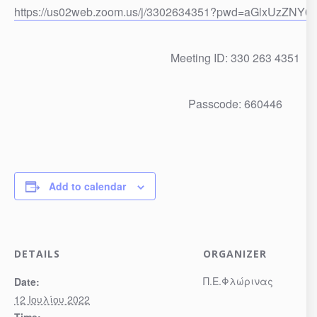
https://us02web.zoom.us/j/3302634351?pwd=aGlxUzZNY
Meeting ID: 330 263 4351
Passcode: 660446
Add to calendar
DETAILS
ORGANIZER
Π.Ε.Φλώρινας
Date:
12 Ιουλίου 2022