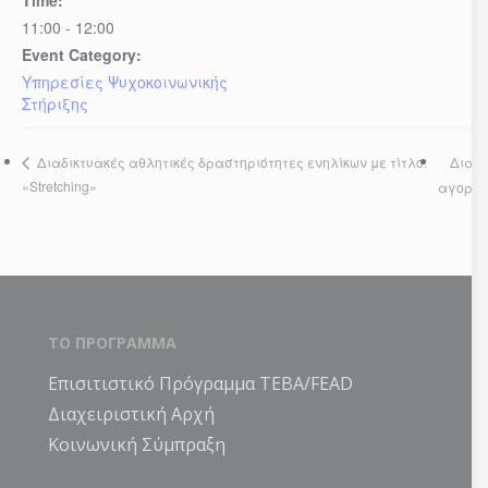
Time:
11:00 - 12:00
Event Category:
Υπηρεσίες Ψυχοκοινωνικής
Στήριξης
Διαδι
Διαδικτυακές αθλητικές δραστηριότητες ενηλίκων με τίτλο:
«Stretching»
αγορα
ΤΟ ΠΡΟΓΡΑΜΜΑ
Επισιτιστικό Πρόγραμμα ΤΕΒΑ/FEAD
Διαχειριστική Αρχή
Κοινωνική Σύμπραξη