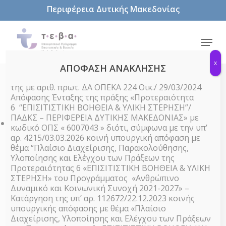
Skip
Περιφέρεια Δυτικής Μακεδονίας
to
main
content
Menu
x
ΑΠΟΦΑΣΗ ΑΝΑΚΛΗΣΗΣ
της με αριθ. πρωτ. ΔΑ ΟΠΕΚΑ 224 Οικ./ 29/03/2024
« All Events
Απόφασης Ένταξης της πράξης «Προτεραιότητα
6 “ΕΠΙΣΙΤΙΣΤΙΚΗ ΒΟΗΘΕΙΑ & ΥΛΙΚΗ ΣΤΕΡΗΣΗ”/
ΠΑΔΚΣ – ΠΕΡΙΦΕΡΕΙΑ ΔΥΤΙΚΗΣ ΜΑΚΕΔΟΝΙΑΣ» με
This event has passed.
κωδικό ΟΠΣ « 6007043 » διότι, σύμφωνα με την υπ’
αρ. 4215/03.03.2026 κοινή υπουργική απόφαση με
θέμα “Πλαίσιο Διαχείρισης, Παρακολούθησης,
Διαδικτυακό σεμινάριο ενηλίκων
Υλοποίησης και Ελέγχου των Πράξεων της
πανικού και αγοραφοβία»
Προτεραιότητας 6 «ΕΠΙΣΙΤΙΣΤΙΚΗ ΒΟΗΘΕΙΑ & ΥΛΙΚΗ
ΣΤΕΡΗΣΗ» του Προγράμματος «Ανθρώπινο
12 Ιουλίου 2022 @ 11:00
Δυναμικό και Κοινωνική Συνοχή 2021-2027» –
-
12:00
Κατάργηση της υπ’ αρ. 112672/22.12.2023 κοινής
υπουργικής απόφασης με θέμα «Πλαίσιο
Διαχείρισης, Υλοποίησης και Ελέγχου των Πράξεων