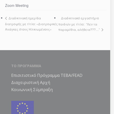
Zoom Meeting
Διαδικτυακό εργαστήριο
Διαδικτυακή ημερίδα
διατροφής με τίτλο: «Διατροφικές
παιδιών με τίτλο: “Λεν τα
Ανάγκες στους Ηλικιωμένους»
παραμύθια, αλήθεια???…”
ΤΟ ΠΡΟΓΡΑΜΜΑ
Επισιτιστικό Πρόγραμμα ΤΕΒΑ/FEAD
Διαχειριστική Αρχή
Κοινωνική Σύμπραξη