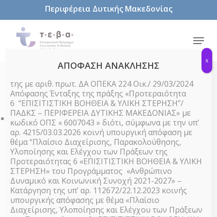
Skip
Περιφέρεια Δυτικής Μακεδονίας
to
main
content
Menu
x
ΑΠΟΦΑΣΗ ΑΝΑΚΛΗΣΗΣ
της με αριθ. πρωτ. ΔΑ ΟΠΕΚΑ 224 Οικ./ 29/03/2024
« All Events
Απόφασης Ένταξης της πράξης «Προτεραιότητα
6 “ΕΠΙΣΙΤΙΣΤΙΚΗ ΒΟΗΘΕΙΑ & ΥΛΙΚΗ ΣΤΕΡΗΣΗ”/
ΠΑΔΚΣ – ΠΕΡΙΦΕΡΕΙΑ ΔΥΤΙΚΗΣ ΜΑΚΕΔΟΝΙΑΣ» με
This event has passed.
κωδικό ΟΠΣ « 6007043 » διότι, σύμφωνα με την υπ’
αρ. 4215/03.03.2026 κοινή υπουργική απόφαση με
θέμα “Πλαίσιο Διαχείρισης, Παρακολούθησης,
Διαδικτυακή ημερίδα
Υλοποίησης και Ελέγχου των Πράξεων της
διατροφής με τίτλο:
Προτεραιότητας 6 «ΕΠΙΣΙΤΙΣΤΙΚΗ ΒΟΗΘΕΙΑ & ΥΛΙΚΗ
ΣΤΕΡΗΣΗ» του Προγράμματος «Ανθρώπινο
«Διατροφή για παιδιά
Δυναμικό και Κοινωνική Συνοχή 2021-2027» –
Κατάργηση της υπ’ αρ. 112672/22.12.2023 κοινής
δύσκολα στο φαγητό (peaky
υπουργικής απόφασης με θέμα «Πλαίσιο
Διαχείρισης, Υλοποίησης και Ελέγχου των Πράξεων
eaters)»