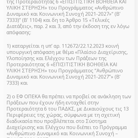
της Προτεραιότητας 6 «ΕΠΙΣΙΤΙΣΤΙΚΗ ΒΟΗΘΕΙΑ ΚΑΙ
ΥΛΙΚΗ ΣΤΕΡΗΣΗ» του Προγράμματος «Ανθρώπινο
8 Ιουνίου 2022 @ 16:00
-
17:00
Δυναμικό και Κοινωνική Συνοχή 2021-2027»“ (Β’
7333)” (Β’ 1104) και δη το Άρθρο 15 «Τελικές
Διατάξεις», παρ. 2 και 3, από την έκδοση της εν λόγω
απόφασης:
1) καταργείται η υπ’ αρ. 112672/22.12.2023 κοινή
υπουργική απόφαση με θέμα «Πλαίσιο Διαχείρισης,
Υλοποίησης και Ελέγχου των Πράξεων της
Προτεραιότητας 6 «ΕΠΙΣΙΤΙΣΤΙΚΗ ΒΟΗΘΕΙΑ ΚΑΙ
ΥΛΙΚΗ ΣΤΕΡΗΣΗ» του Προγράμματος “Ανθρώπινο
Δυναμικό και Κοινωνική Συνοχή 2021-2027”» (Β’
7333) και
2) ο ΕΦ ΟΠΕΚΑ θα πρέπει να προβεί σε ανάκληση των
Πράξεων που έχουν ήδη ενταχθεί στην
Προτεραιότητα 6 του ΠΑΔΚΣ, με Δικαιούχους τις 13
Περιφέρειες της χώρας, σύμφωνα με τη σχετική
διαδικασία που προβλέπεται στο Σύστημα
Διαχείρισης και Ελέγχου που διέπει το Πρόγραμμα
«Ανθρώπινο Δυναμικό και Κοινωνική Συνοχή –