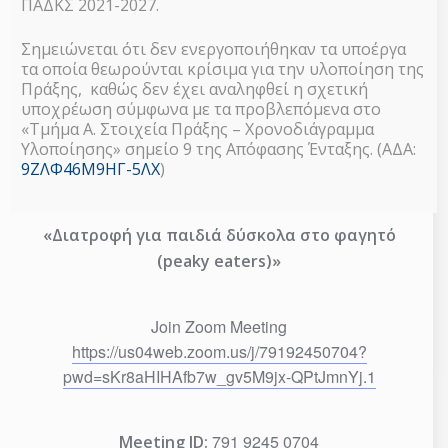
ΠΑΔΚΣ 2021-2027.
Τετάρτη 8 Ιουνίου 2022 στη 16:00
Σημειώνεται ότι δεν ενεργοποιήθηκαν τα υποέργα
τα οποία θεωρούνται κρίσιμα για την υλοποίηση της
Πράξης, καθώς δεν έχει αναληφθεί η σχετική
(
Π
.
Ε
ΦΛΩΡΙΝΑΣ
)
υποχρέωση σύμφωνα με τα προβλεπόμενα στο
«Τμήμα Α. Στοιχεία Πράξης – Χρονοδιάγραμμα
Υλοποίησης» σημείο 9 της Απόφασης Ένταξης. (ΑΔΑ:
9ΖΛΦ46Μ9ΗΓ-5ΛΧ
Διαδικτυακή ημερίδα διατροφής με τίτλο:
)
«Διατροφή για παιδιά δύσκολα στο φαγητό
(peaky eaters)»
Join Zoom Meeting
https://us04web.zoom.us/j/79192450704?
pwd=sKr8aHIHAfb7w_gv5M9jx-QPtJmnYj.1
791 9245 0704
Meeting ID: